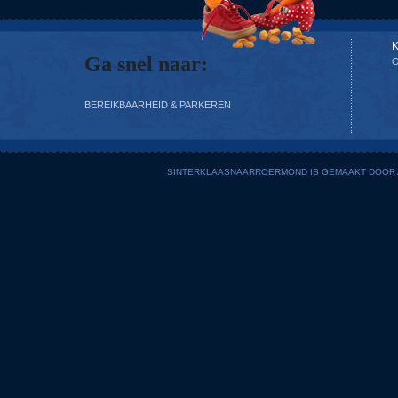
Ga snel naar:
BEREIKBAARHEID & PARKEREN
SINTERKLAASNAARROERMOND IS GEMAAKT DOOR AD