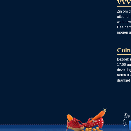
VVV
Zin om de
uitzendi
wetenswa
Deelname
mogen gr
Cult
Bezoek ee
17.00 uu
deze dag
heten u 
drankje!