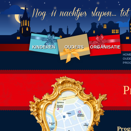
Nog 11 nachtjes slapen... to
KINDEREN
OUDERS
ORGANISATIE
HOM
OUD
PRO
P
Prog