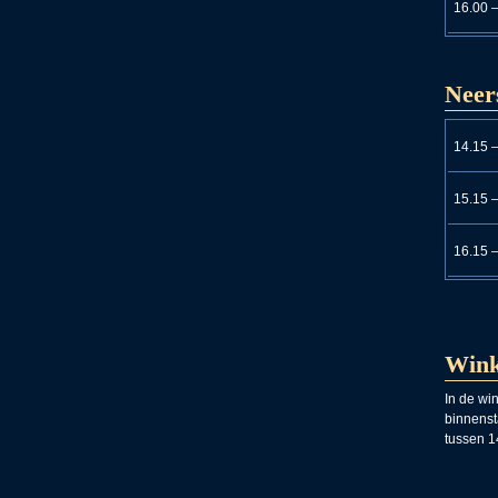
16.00 
Neer
14.15 
15.15 
16.15 
Wink
In de win
binnenst
tussen 1