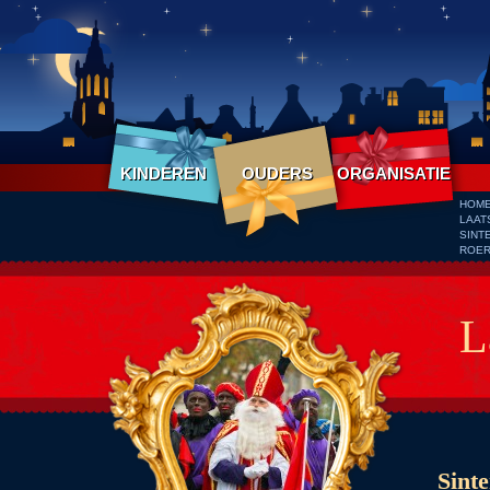
KINDEREN
OUDERS
ORGANISATIE
HOM
LAAT
SINT
ROER
L
Sint