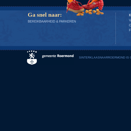
Ga snel naar:
V
BEREIKBAARHEID & PARKEREN
F
SINTERKLAASNAARROERMOND IS G