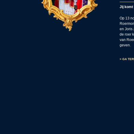
Jij kom
Op 13 no
Roermond
en Joris
de roer 
van Roer
geven.
> GA TE