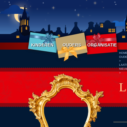
KINDEREN
OUDERS
ORGANISATIE
HOM
OUD
>
LAAT
NIEU
>
L