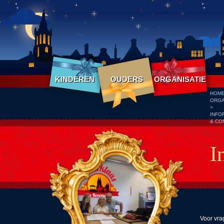
KINDEREN
OUDERS
ORGANISATIE
HOM
ORGA
>
INFO
& CO
I
Voor vra