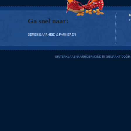
Ga snel naar:
BEREIKBAARHEID & PARKEREN
SINTERKLAASNAARROERMOND IS GEMAAKT DOOR AD